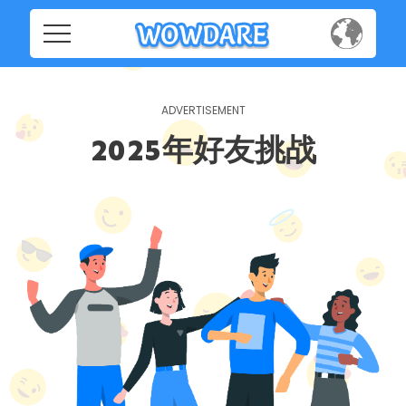
Home
Home
Social
Social
2025年好友挑战
Privacy
Privacy
FAQ's
FAQ's
Terms & Conditions
About us
Terms
Contact us
&
Conditions