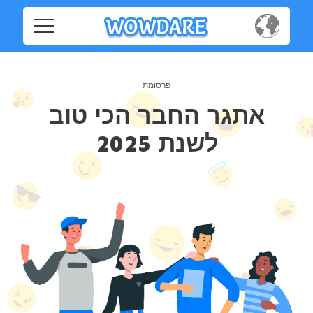
Home
Home
Social
Social
אתגר החבר הכי טוב
Privacy
לשנת 2025
Privacy
FAQ's
FAQ's
Terms & Conditions
About us
Terms
Contact us
&
Conditions