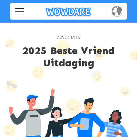
Home
Home
Social
Social
2025 Beste Vriend
Privacy
Uitdaging
Privacy
FAQ's
FAQ's
Terms & Conditions
About us
Terms
Contact us
&
Conditions