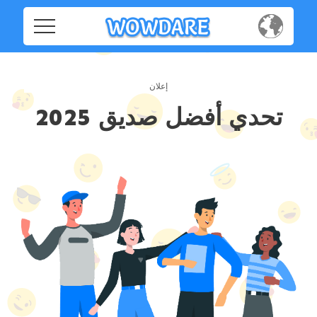
Home
Home
Social
Social
تحدي أفضل صديق 2025
Privacy
Privacy
FAQ's
FAQ's
Terms & Conditions
About us
Terms
Contact us
&
Conditions