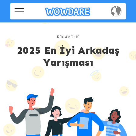
Home
Home
Social
Social
2025 En İyi Arkadaş
Privacy
Yarışması
Privacy
FAQ's
FAQ's
Terms & Conditions
About us
Terms
Contact us
&
Conditions